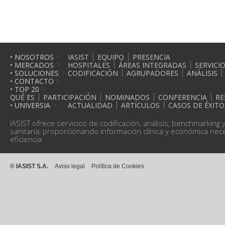
>
• NOSOTROS
IASIST
EQUIPO
PRESENCIA
>
• MERCADOS
HOSPITALES
ÁREAS INTEGRADAS
SERVICI
>
• SOLUCIONES
CODIFICACIÓN
AGRUPADORES
ANÁLISIS
>
• CONTACTO
>
• TOP 20
QUÉ ES
PARTICIPACIÓN
NOMINADOS
CONFERENCIA
RE
>
• UNIVERSIA
ACTUALIDAD
ARTÍCULOS
CASOS DE ÉXITO
IASIST ofrece servicios de codificación, análisis, benchmarking 
sanitaria, proporcionando información clínica y económica neces
eficiencia.
© IASIST S.A.
Aviso legal
Política de Cookies